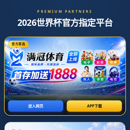
新闻中心
分类
离开曼联=自由❓泰晤士：曼联方面没有兴趣回应桑
乔的评论.