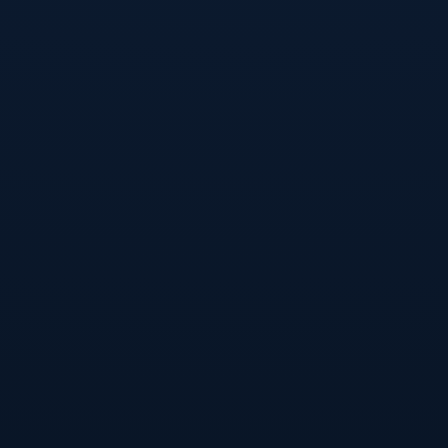
**诺伊尔为何如此欣赏孔帕尼？**