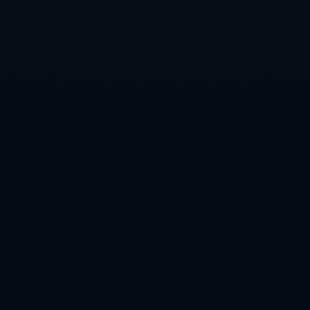
**孙颖莎的应对之道**
这次“假装擦球桌”不仅仅是一个失误后的掩饰，更是孙颖
莎一如既往的比赛风格的体现：*轻松、幽默而不失专业
*。能够在紧张的比赛中展现这样的心态，是她多年比赛
经验积累的结果。心理素质过硬的她，常常能够化压力为
动力，快速调整状态，重新投入比赛。孙颖莎的这种应对
方式给其他运动员提供了宝贵的心理建设经验。
**从心理学角度分析**
从心理学的角度来看，运动员在面对失误时的反应能够极
大地影响后续表现。孙颖莎这种借助“假装擦球桌”方式的
自我调节，实际上是心理弹性的一种表现。心理弹性是指
个体在面对压力或挫折时，能够迅速恢复并保持良好状态
的能力。通过这样的幽默化解，孙颖莎不仅缓解了自己的
紧张情绪，也降低了外界对失误的关注焦点。
**网友的趣味评论**
网友们对于这一事件的评论同样趣味横生。有网友戏称：
“在哪跌倒就在哪趴会”，也从另一方面折射出观众对选手