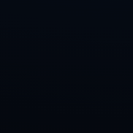
然的**开奖直播**过程中，他亲眼见证了中奖者
趣，并在合理消费的前提下，享受每一次开奖的期
总之，**开奖直播**所带来的不仅是数字的揭示
引力。在这样一个追逐梦想的过程中，每一位参与
上一篇：恭喜火箭队！范弗里特正式参加训练，复出时间
下一篇： 孙颖莎没接到球尴尬到假装擦球桌，网友：在
友情链接
关于我们
联系方式
kaiyun