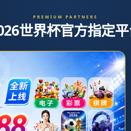
产品中心
新闻资讯