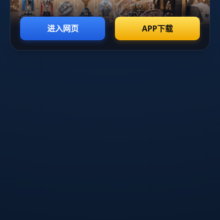
直播：体彩大乐透／排列等 福彩双色球／3
*