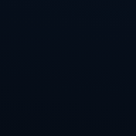
在当今快节奏的生活中，**彩票开奖**成为许多
关注。那么，这些开奖信息为何如此吸引人呢？本
*一、开奖直播：实时与透明的保证*
对于大多数彩民来说，**开奖直播**不仅仅是结
民们可以实时观看开奖号码的诞生，确保了整个流