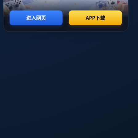
当前位置：
首页
>
新闻资讯
D等.