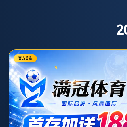
网站首页
公司简介