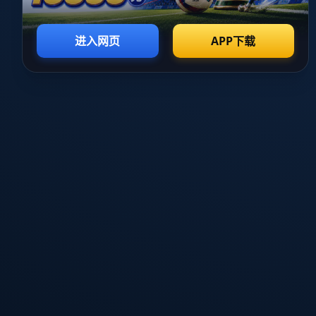
< 返回列表
**国米与费耶诺德的历史交锋：一平一负背后的故事
在欧洲足坛的漫长历史中，国际赛事的交锋记录不仅
的交手记录**时，令人惊讶的是，这两支历史悠久
怀的历史一幕，也为我们探讨两队实力与碰撞提供