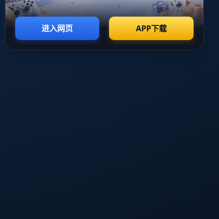
当前位置：
首页
>
新闻资讯
的故事。而当谈到**国际米兰（国米）与费耶诺德
胜费耶诺德的尴尬结局告终。这不仅成为国米难以释