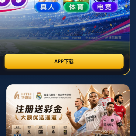
公司动态
行业新闻