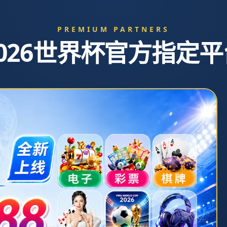
产品中心
新闻资讯