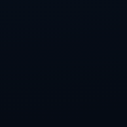
的信任与支持，为他量身制定了个性化的发展计划。