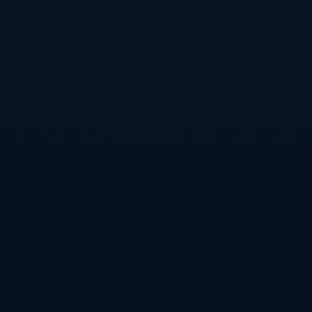
### 明年一月轉會的可能性分析
**冬季轉會窗口**一直被認為是球隊進行緊急補強的好時
機，特別是在球隊面臨人員短缺的情況下。對於切爾西而
言，如果庫庫雷利亞表現未如預期，選擇在冬窗將其出售
或許能減少財務壓力並為其他位置的引援騰出資金。