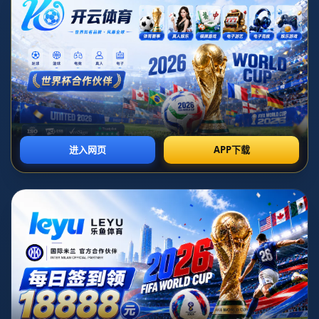
**庫庫雷利亞考慮加盟皇馬，切爾西面臨新挑戰**