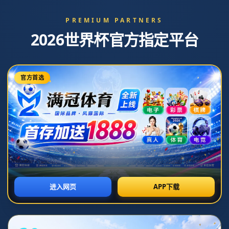
新闻中心
分类
庫庫雷利亞考慮加盟皇馬 或明年一月離開切爾西.