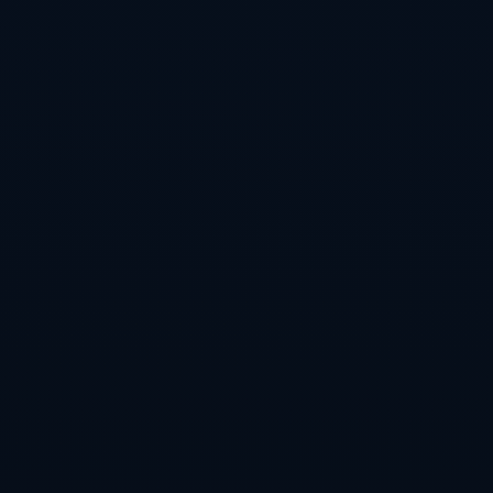
不過，切爾西是否願意放人則是另一個複雜的因素。現階