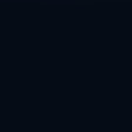
**案例分析：成功的调整可能带来的影响**
历史上不乏通过人员调整而成功逆袭的球队。例如，2015
年莱斯特城在赛季初并不被看好，但通过大胆启用年轻球
员和经验丰富的老将们相结合，成功夺得英超冠军。每一
场比赛阵容的调整都可能带来意想不到的惊喜，不仅为球
队注入新鲜血液，也可能改变整个赛季的走向。