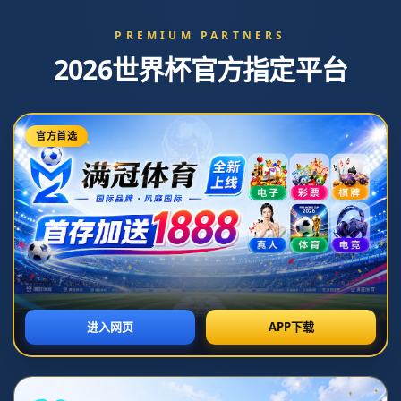
新闻中心
分类
張玉寧或成首發熱門，吳曦可能回歸，徐新或得更
多機會！.