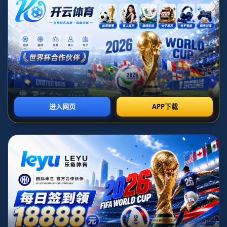
**前言**