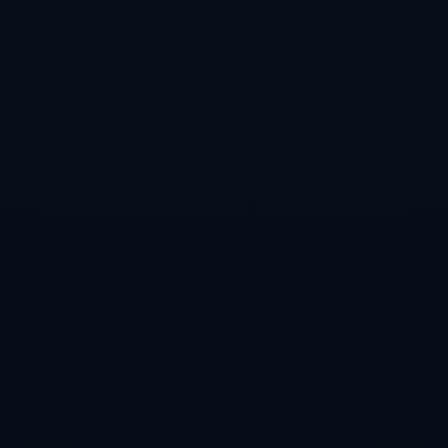
**吴曦：中场核心的回归**
吴曦因伤缺席一段时间后，逐渐回归训练场，并有望在短
期内重返赛场。他在中场的调度能力和经验是球队所急需
的。在吴曦受伤期间，球队在中场组织上显得有些乏力，
期待**吴曦可能回归**将为整体战术的重新调整带来更多
可能性。吴曦的回归不仅仅是人员的补充，更是精神层面
的激励。
**徐新：潜力股的更多机会**
年轻的徐新以其灵活的跑位和出色的控球技术逐渐崭露头
角。在多场比赛中，他已经展示出了不俗的个人能力和潜
力。虽然目前他还不是场上的绝对核心，但随着赛季的推
进和个人能力的提高，**徐新或得更多机会**成为可能。
而他在每一场出场机会中积累的经验，将为他的职业发展
奠定坚实的基础。