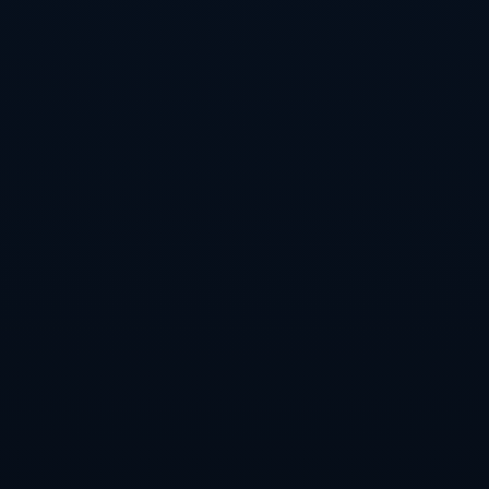
是武汉队取胜的两大功臣。两人的进攻效率与换位能力成
为青岛队无法抗衡的关键。以赵宏略为例，他在进攻的关
键区域多次完成跑位并精准射门，这与他平时的训练积累
与战术执行能力有着直接关系。而拉斐尔则是在支点作用
上发挥了巨大价值，让同伴能够更从容地参与二次进攻。
从此案例来看，武汉队整体的进攻战术以简练、精准著
称。这种“少但精”的进攻模式，不仅提升了进球转化率，
还很好地节约了体能，为赛季保持良好状态奠定了基础。
### **中超赛场风云突起，武汉队实力尽显**
**中超16轮比赛**展现的不只是精彩技战术的交锋，更是
每支球队对胜利的渴望和拼搏精神。而武汉队在本场胜利
中展现的团队协作、核心球员的爆发无疑会成为本赛季下
半程最具竞争力的实例之一。同样，对于青岛队而言，及
时总结教训、提升竞技水平，依然有机会在后续赛程中扭
转局势。