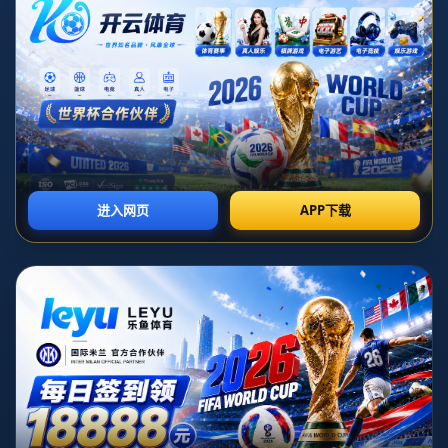
**青岛队2-5不敌武汉队，赵宏略梅开二度，拉斐尔展现
实力**
在刚刚结束的**中超第16轮比赛**中，青岛队坐镇主场迎
战劲旅武汉队。双方经过90分钟的激战，武汉队最终以
**5-2**的大比分战胜了青岛队。本场比赛不仅比分激
烈，双方球员的高光时刻同样令人津津乐道。其中，武汉
队球员赵宏略实现**梅开二度**、拉斐尔表现全面建功，
成为了赛场焦点。
### **焦点回顾：武汉队进攻火力全开**
**武汉队的进攻体系在本场比赛中得以完全展现**。作为
客场作战的一方，他们开场便展现了极强的压迫能力和精
准的战术执行能力。第20分钟，赵宏略在一次快速反击中
接到队友的传球，冷静射门打破场上僵局。从此，武汉队
牢牢掌控比赛节奏。
紧接着，拉斐尔在第34分钟通过一次禁区内的精妙配合，
再次攻破青岛队的防线。这粒进球展现了**拉斐尔的个人
能力**与团队配合的重要性。他不仅在场上完成了关键射
门，还持续拉扯对手防线，将青岛队的防御体系完全打