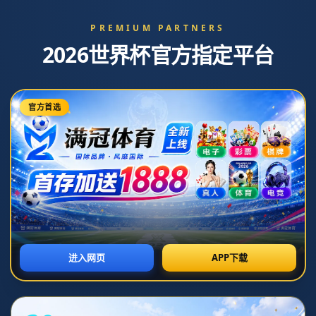
新闻中心
分类
中超第16輪青島隊2-5武漢隊 趙宏略梅開二度拉斐
爾建功.