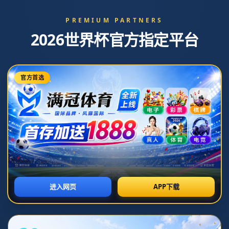
新闻中心
分类
【足彩推荐】意大利杯前瞻：国际米兰VS拉齐奥
最新精准比分预测.