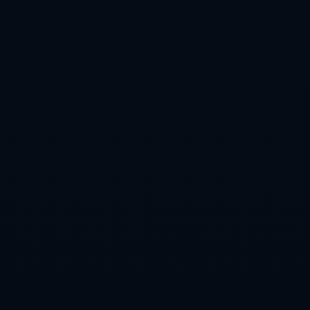
名。值得注意的是，本賽季的平均每場進球數比上賽季略
有上升，推動了更多高分差比賽的出現。同時，後衛與門
將在比賽中的重要性愈發凸顯，這一賽季中數場重要比賽
的獲勝都得益於最後防線的穩健表現，令人讚嘆。