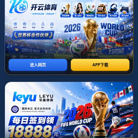
**2022-2023賽季葡萄牙足球超級聯賽積分榜解析：競爭
激烈的光輝與陰影**