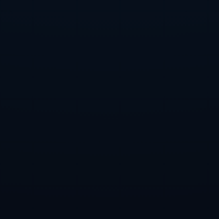
**赛事策略与准备**
为了这场关键比赛，国青队做了充分的准备。主教练在战
术上持续调整，以适应对手的特点，并加强防守稳定性。