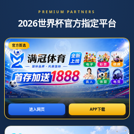
新闻中心
分类
姚明難逃男籃滑坡的批評，難道沒有姚易就是必然
結果嗎？.