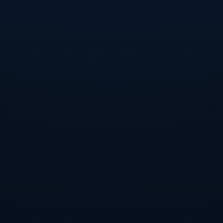
现出了远超同龄人的球技和大局观。身为中场核心，王钰
栋兼具**技术细腻与视野开阔**的特点，能在攻防两端扮
演重要角色。过去一年，他帮助浙江队屡创佳绩，也因其
稳定而出色的发挥，成为了国青阵中的不可或缺的人物。
特别是在2022年的U20亚青赛中，**身披10号球衣的王钰
栋成为球队的进攻核心**，他个人在小组赛阶段交出了两
粒进球、一记关键助攻的数据，直接帮助球队闯入淘汰赛
阶段。这无疑让外界更加期待他的未来发展。
### 续约四年，“稳扎稳打”的决定
随着王钰栋的崛起，关于他未来发展方向的讨论也层出不
穷。就在近日，他选择与浙江俱乐部续约四年。这一决定
背后，是他对自己职业生涯的慎重规划。一方面，浙江俱
乐部近年来的青训体系和顶级联赛经验为他提供了扎实的
平台；另一方面，球队对王钰栋的重视程度也为他进一步
成长提供了保障。
熟悉王钰栋的人表示，这位年轻球员一直强调**“厚积薄
发”的职业观念**。他深知，年轻球员过早“出海”，可能
会面临适应问题，而在国内联赛积累足够的经验后再寻求
出国发展，会更有助于实现自己的长远目标。