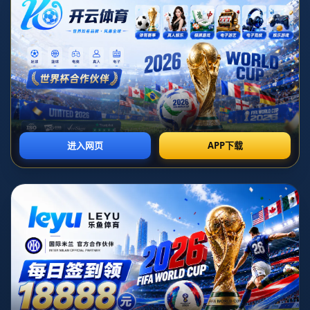
**和浙江续约四年，国青最耀眼的王钰栋还想去国外看看
**