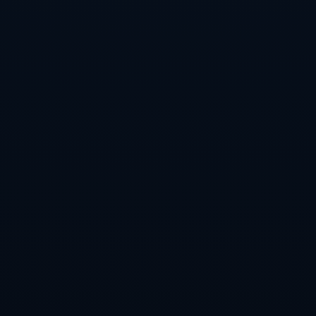
透露，**“我们不仅希望他在国内成为顶尖球员，也支持
他未来的国际化尝试。”** 这无形间也提升了浙江俱乐部
作为中国联赛青训高地的形象。
与此同时，球迷也纷纷表达了对王钰栋未来的期待。一位
资深球迷在社交平台留言称：“浙江续约是好事，但更希
望未来他能站上更大的舞台，为中国球迷争光！”
---