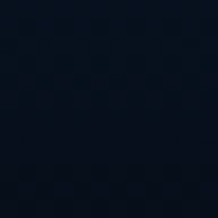
### 去国外踢球，圆梦的下一步计划
尽管续约，王钰栋并未放弃自己的“留洋梦”。他曾在多个
场合表示，希望未来能够在欧洲赛场与顶尖球员过招，并
提高自己的个人能力。他的这种想法与中国足球近年来扶
持年轻球员“走出去”的政策不谋而合。
一个鲜活的案例便是留洋球员武磊。**从上港到西甲的蜕
变**，武磊经历了技术与心态的全面提升，同时也为新生
代球员树立了榜样。王钰栋显然也追循这一思路，希望完
成自己的职业突破。
事实上，中国足球近些年来也一直在呼吁有潜力的年轻球
员多去国外学习。机构数据显示，留洋足球运动员在战术
执行力和抗压能力上取得的提升更为显著。而对王钰栋来
说，若能借助海外高水平联赛的磨炼，他将进一步完善自
己的全面性，特别是在快节奏比赛环境下的决策能力与对
抗意识。
### 浙江的支持，“圆梦桥梁”的基石
从浙江俱乐部的角度看，续约不仅是对王钰栋实力的认
可，也是对他未来发展寄予厚望的表现。俱乐部相关人士