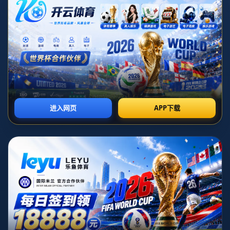
**前言**
足球世界瞬息万变，年轻球员往往在关键时刻肩负重任。
在利物浦和热刺的案例中，**年轻球员的表现**成为了球
迷和专家们热议的话题。利物浦在一场比赛中大胆启用小
将，而热刺在长达两个半月的赛程中依赖新人，这种策略
的成效如何呢？本文将深入探讨这两个球队的年轻化策略
背后隐藏的深意及其对未来的启示。
**利物浦的冒险一搏**
在某场关键比赛中，利物浦主帅克洛普决定给年轻球员一
个机会。这场比赛的结果让球迷们大跌眼镜，小将们的拼
搏精神和出色表现**赢得了广泛赞誉**。利物浦已经有多
名青训营出品的球员成功跻身一线队阵容，例如特伦特·
亚历山大-阿诺德，这位被称为"安菲尔德小将"的球员就
是少年得志的典范。
启用年轻球员能够有效降低团队的整体平均年薪，还能增
强球队的可持续发展能力。在这场比赛后，评论界几乎一
致认为利物浦的此次策略**值得其他豪门俱乐部效仿**。
这些年轻球员为球队注入了新的活力，更重要的是给了球