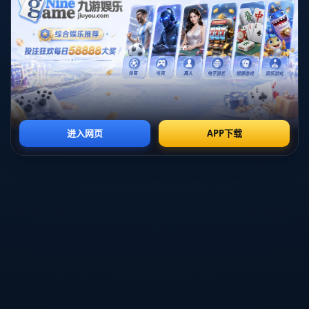
一不是通过大胆启用和持续培养年轻球员而实现的。从中
我们可以看到，像利物浦和热刺这样的俱乐部，通过合理
的战略规划，带动年轻球员的成长，不仅使其成为球队的
核心力量，还为未来的挑战做好了万全准备。
**结语**
不论是借助单场比赛，还是以长时间的战略眼光来发展小
将，利物浦和热刺的实践都显示出，各大俱乐部可以通过
培养年轻球员的策略来塑造竞争力更强的队伍。这一趟旅
程虽充满了不确定性，但他们已经通过耐心和务实的态
度，在足球史上留下了重要的一笔。