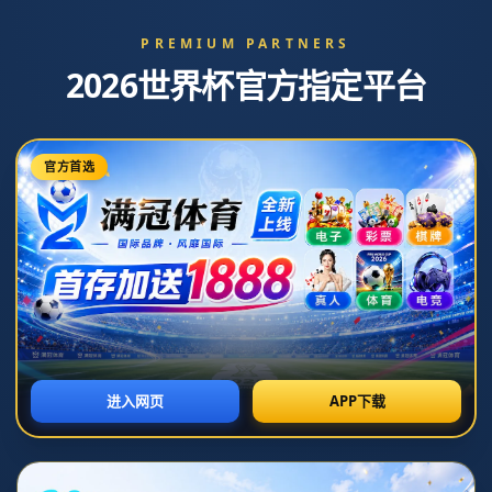
新闻中心
分类
澳波：利物浦一场用小孩结果呢？热刺如此2个半
月，还要怎样.