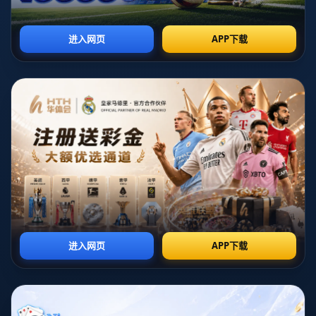
迷一个未来的希望。
**热刺的长期规划**
相较于利物浦的一场用小孩，热刺则选择了**持续两个月
以上**将年轻球员作为阵容的重要部分。面对数名核心球
员受伤的挑战，管理层明智地调整了策略，给青训营出身
的球员更多上场机会。经过这段磨砺，热刺的年轻球员已
经在英超赛场上站稳了脚跟。
_在合理轮换下，体能和心理也得到充分保障_。以年轻中
卫奥利弗·斯基普为例，他抓住机会不仅稳定了自己的位
置，还提升了整个球队的防守能力。这段时间的磨合，不
仅帮助热刺渡过难关，也为未来打下了坚实的基础。
**战略背后的深思熟虑**
挑选和培养年轻球员背后需要**深思熟虑**的战略眼光。
尤其是在现代足球日益全球化，竞争愈发激烈的背景下，
如何发现并合理使用年轻球员，对一支球队的长远发展具
有决定性意义。
以曼联为例，1992年的“92班”令他们在随后的十多年间成
为英格兰及欧洲乃至世界足坛的主导力量。这样的成功无