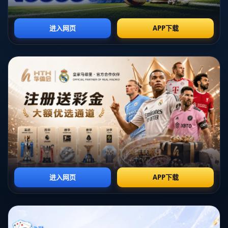
能力，让他能够在瞬息万变的比赛中找到完美的传球时
机。本场比赛中，正是他的精准长传助力年轻小将破门得
分。B费通过他的智慧和**领导能力**，有效地带动了曼
联的进攻节奏，将比赛的紧张气氛推向高潮。
**足球战术分析：马竞的防守策略**
尽管年轻新星和B费的表现异常出色，但马竞通过其坚韧
的防守体系成功抵挡了曼联的多次进攻威胁。主教练西蒙
尼一如既往地在战术上注重紧密的防守阵型，利用密集的
后防线和中场逼抢来打乱对手的节奏。这一策略在比赛大
部分时间起到了良好效果，使得曼联难以轻易找到破绽。
**比赛影响及未来展望**
这场1-1的平局为未来的比赛埋下了不小的悬念。对于这
位19岁的年轻球员来说，他的接连进球不仅提升了个人信
心，也赢得了更多主力出场机会。对于B费而言，他继续
在担任中场核心角色的同时，还可以在关键比赛中为队友
创造更多得分机会。这样的结合无疑将在接下来的欧冠征
程中为曼联提供更多可能性。
总结来看，这场比赛既是一场对年轻球员潜力的检验，也