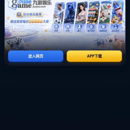
是对曼联与马竞双方战术智慧的深刻较量。在未来的比赛
中，人们将更加期待这些年轻球员和核心球员能有更多的
精彩表现，从而定义球队的成功走向。