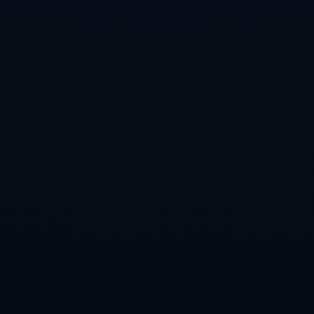
質，也難以長時間保持高水準輸出。
**以布魯諾·費爾南德斯（Bruno Fernandes）為例**，這
位曼聯的核心中場因為高出勤率而廣受讚譽。但長期高耗
能比賽後的表現波動也成了不可忽略的現象。在2022年的
某階段，他明顯表現出身體疲勞與創造力下降，而這正是
過度使用的結果。滕哈赫在這一點上深刻理解到輪換的重
要性。讓球員在適當的時間休息，不僅能恢復體能，也能
避免受傷風險，同時給予替補球員發揮的空間。
---
### **滕哈赫的戰術哲學：如何減少錯誤與壓力？**
作為一位來自阿賈克斯系統的主教練，滕哈赫非常注重**
個人錯誤在團隊層面的矯正機制**。他強調球隊結構的重
要性，讓每位球員在自己特定區域內發揮專長以減少風
險。例如，如果邊後衛拉出支援中場，就需要中衛或防守
型中場及時填補空位，用團隊力量分擔錯誤帶來的壓力。
同時，心理建設也是其管理哲學的關鍵之一。他鼓勵球員
做到**「快速放下錯誤，專注於當下」**，以免過度糾結
於已發生的錯誤。這種心理教練的方式，讓曼聯在多場關