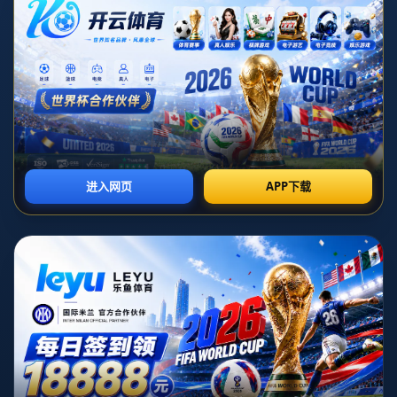
**滕哈赫：錯誤會影響發揮，無人能出戰所有比賽**
在高度競爭的足球賽場上，主教練的重要性不言而喻。他
們不僅要制定戰術，更需靈活應對選手表現的起伏與賽程
壓力。曼聯主帥埃里克·滕哈赫（Erik ten Hag）在一場賽
後記者會上的一番評論，為球迷提供了洞見。他提到，
「錯誤會影響發揮，無人能出戰所有比賽」，不僅點出了
球員表現波動的原因，也揭示了現代足球管理的挑戰與現
實。
---
### **錯誤如何影響球員發揮？心理壓力是關鍵**
在高強度的競技環境下，**錯誤**無法避免，但其對球員
發揮的影響卻往往超出預期。滕哈赫所指的錯誤，不僅僅
局限於一次射門打偏或一次傳球失誤，更包含戰術選擇、
位置失誤等層面。這些細微的差池可能立即改變比賽結
果。例如，在2022/23賽季的一場比賽中，曼聯後防線一
次傳遞失誤直接導致丟球。這不僅讓球員心理負擔加重，
進而影響後續的判斷和發揮，也直接顯現出團隊合作中的
脆弱環節。