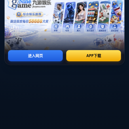
多到莫德里奇，再到最近的本泽马，他们在皇马时期达到
了职业生涯的巅峰，并相继获得了象征球员个人荣誉的金
球奖。**如果姆巴佩加盟，这支世界足球豪门将为他提供
与顶级队友合作的机会，并助他在欧冠等顶级赛事中展示
自己的最强实力。**
以姆巴佩的技术特点和进攻能力来看，他完全有潜力成为
C罗之后的皇马新一代进攻核心。无论是在边路的速度突
破，还是禁区内的致命射门，姆巴佩已然证明了自己是当
前足坛最危险的前锋之一。一旦**姆巴佩选择皇马**，很
可能将在其职业生涯中打开全新的篇章，金球奖或许也指
日可待。
### **案例分析：齐达内的传承与金球的“皇马效应”**
在足球历史中，不乏球员通过加盟皇家马德里大大提升职
业生涯高度的例子。齐达内便是极好的案例。在2001年转
会皇马之前，他已是当时的顶尖球星，但正是在伯纳乌的
岁月里，他的伟大得以封神。同样，克里斯蒂亚诺·罗纳
尔多在曼联时期已为足坛瞩目，但在转会到皇马后，他通
过无与伦比的进球能力与冠军荣誉，堆积出了无数金球奖
奖杯。