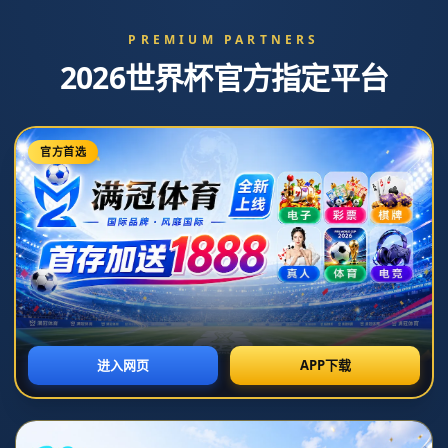
新闻中心
分类
大羅認為貝林厄姆和齊達內有相似之處，姆巴佩到
皇馬或拿金球獎.