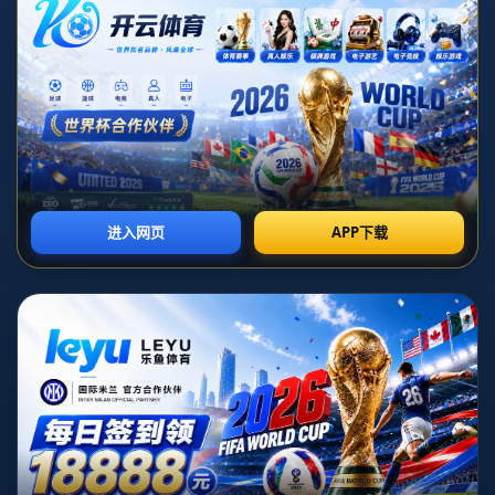
**大罗盛赞贝林厄姆，姆巴佩奔赴皇马的“金球梦”？**
在足球的世界里，总会不时涌现出一些天赋异禀的球员，
他们不仅用精湛的球技征服球迷，还常常被传奇球星拿来
与历史巨星相提并论。近日，巴西足球传奇人物“大罗”罗
纳尔多在接受采访时，评价了当下欧洲足坛备受瞩目的两
位年轻球员——贝林厄姆与姆巴佩。他不仅**高度赞扬贝
林厄姆，并将其与齐达内做比较**，更表示如果姆巴佩能
够加盟皇家马德里，将有望冲击金球奖这一足球界的最高
荣誉。
### **贝林厄姆为何被视作齐达内的“传人”？**
自加盟皇家马德里以来，朱德·贝林厄姆已经展现出令人
惊叹的多面能力。作为一名中场球员，他不仅有非凡的控
球与传球能力，同时还具备敏锐的进攻嗅觉。本赛季至
今，贝林厄姆为皇马打进了多粒关键进球，其表现甚至令
媒体以“拯救者”来形容他在球队的作用。
大罗的评论无疑掀起了一番热议，他高度评价贝林厄姆，
并直言这位英格兰中场的表现让他联想到法国传奇**齐内
丁·齐达内**。众所周知，齐达内在效力皇马期间，不仅