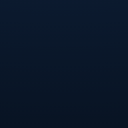
### 轉會巴黎的適應問題
相比之下，*巴黎聖日耳曼對於新秀及頂尖前鋒的吸引力
毋庸置疑*。然而，帕羅洛強調，奧斯梅恩若選擇轉會巴
黎，可能會面臨一些適應問題。巴黎的進攻端人才濟濟，
像梅西、內馬爾和姆巴佩等世界級球星的存在，意味著奧
斯梅恩需要與這些巨星競爭以獲得主力位置。
此外，語言和文化的差異也是非洲裔球員在法甲適應過程
中的挑戰之一。**許多例子顯示**，即便是頂尖球員，也
可能在融入法國文化和法甲職業聯賽的步調上遇到困難。
這是一個需要時間和耐心才能克服的過程。