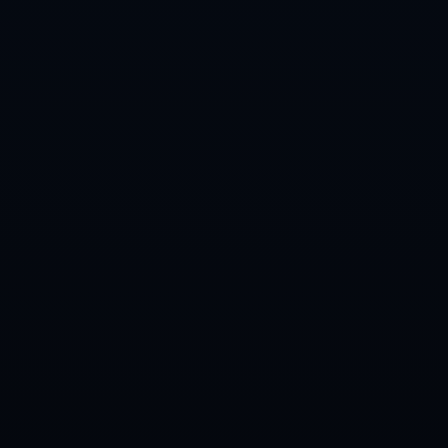
上一篇：当元宇宙遇上高尔夫 职业选手：降低
了项目的门槛.
下一篇： 英超第14輪曼聯1-0西漢姆聯 拉什福德
達第100顆球.
Copyright 2024
开云（全站）官方网站_开云app下载
All Rights by