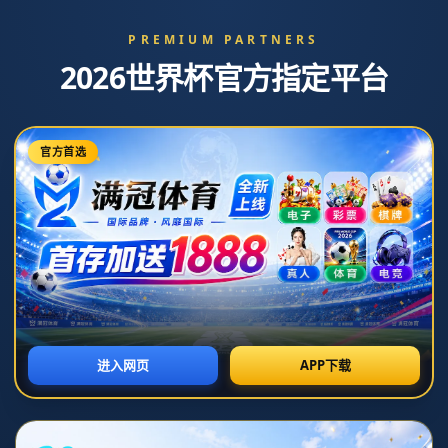
新闻中心
分类
[乒乓球]亚洲杯女单半决赛：蒯曼VS王曼昱 集锦.