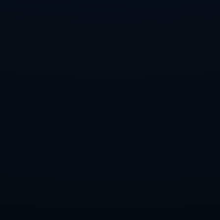
*关键时刻的心理素质与技术*
比赛的关键时刻，**心理素质**的强弱往往决定最终的胜
负走向。在双方比分咬得极紧的情况下，蒯曼表现出少有
的成熟与冷静，她通过调整呼吸节奏，来缓解压力。而王
曼昱则凭借多年来积累的经验，保持着冷静的头脑和对比
赛节奏的精准掌握。这些心理层面的较量，为比赛增添了
更多看点。
*亚洲杯女单半决赛的精彩集锦*
这场令人屏息的比赛，值得被载入亚洲杯的历史。在许多
球迷心中，这不仅是一场乒乓球比赛，而是两位顶尖球员
之间的*艺术较量*。双方选手在攻防转换之间展示出的高