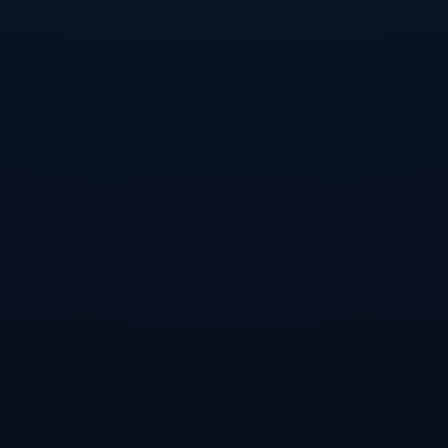
蔣聖龍在之前的训练中不幸拉伤，目前他能否出场仍然是
个未知数。在现代足球中，**防守核心的重要性不容小觑
**。对于教练团队来说，蔣聖龍的缺席意味着需要重新调
整防线并寻找合适的替补。尽管替补也有实力，但经验与
默契度都难以与蔣聖龍相媲美。此时，球队的防守策略可
能需要更为谨慎，以此来弥补核心缺阵带来的防线空缺。