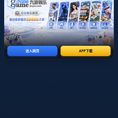
在足球比赛中，色彩不仅仅用于区分球队，**更是心理战
的隐秘武器**。研究表明，黄色代表着能量、乐观和希
望，这种色彩具有高度的可见性，能够迅速抓住观众的注