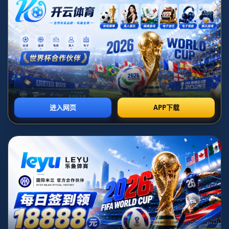
**新鹏城换队服：对战海港的策略与色彩选择**
在体育竞技的赛场上，细微的差别可能导致截然不同的结
果。**新鹏城将披黄色球衣对阵海港**，这一策略看似仅
仅是颜色的调整，却背后隐藏着复杂的考量。此次换装是
因为蓝色球衣与对手**紫色门**将服的冲突，但更重要的
是，我们看到了一种新颖的比赛策略。
### 色彩对比赛心理的影响