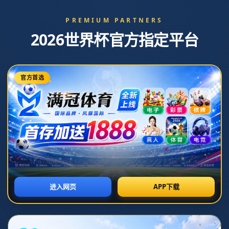
新闻中心
分类
记者：新鹏城将披黄色球衣对海港，蓝色和对手紫
色门将服冲突.