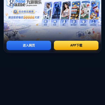
球队的角度出发，确保球员在整个赛季中保持健康、成熟
备战，是夺取冠军的必要策略。因此，**即便是面对鲁迪
格这样的强硬防线，哈兰德的实况出战与否也需要多方面
考量**。