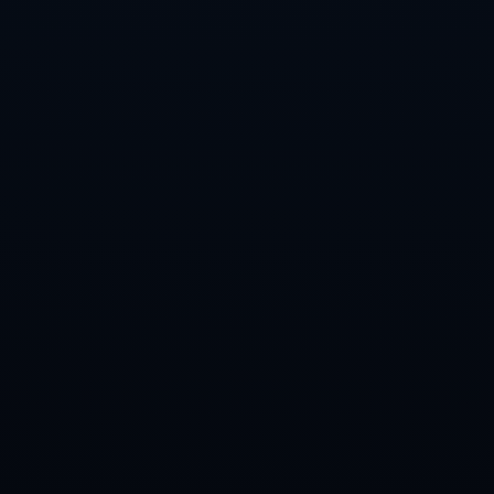
在讨论这次缺席事件时，我们不仅要考虑球员个体的心
态，还有球队在背后的战略考量。理解这些复杂因素，有
助于我们更全面地欣赏现代足球中的竞技智慧，这也是足
球这项运动持续吸引无数粉丝的重要原因之一。
上一篇：为什么不是王玉栋主罚点球？最后15分
钟为何不换上朱鹏宇？王玉栋得多遗憾？.
下一篇： 【亚冠】再负横滨水手，山东泰山队