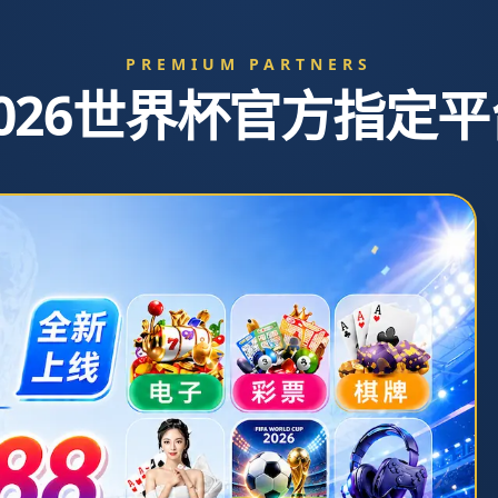
产品中心
新闻资讯