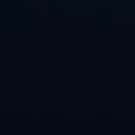
**案例分析**不妨以苗浩的训练经历为例。在备战
长时间高强度的赛事需求。模拟赛后，他还会细致分