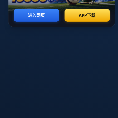
< 返回列表
在竞技体育的世界中，总有那么一些时刻是令人铭刻
铁纪录**带进了**8小时**以内，如同一道闪电般