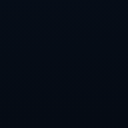
境的训练中，**不断挑战自己的体力极限**，适应
模式**正是他成功的重要基石。