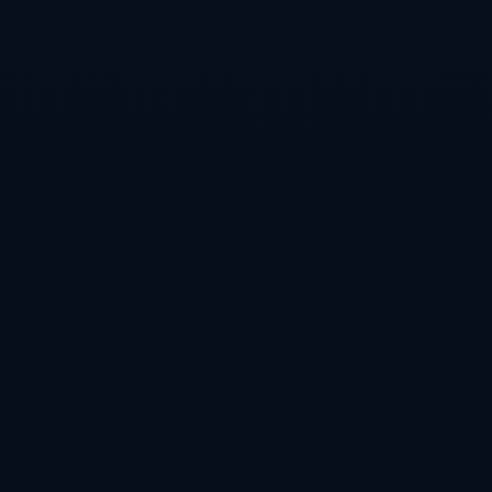
心。正因为如此，他的队友们愿意将最艰难的防守任务交
给他。
同样，卡斯尔的成功并不是运气。他在防守上的出色表
现，以及一贯以来的高水平发挥，很可能就是“信任得以
累积”的原因所在。个体能力的提升会引发队友更大的信
赖，而这种信赖又可以反过来增加球员的场上表现，这是
一种积极的循环。
### **数据分析：防守背后信任的统计学依据**
信任是抽象的，但它可以量化。例如，**通过防守效率值
**（Defensive Efficiency）可以评估一名球员在比赛中的
防守贡献。如果一个球员的效率值较高，说明他不仅个人
防守能力强，同时还能让队友从中获益。
我们假设卡斯尔在最近比赛中有如下数据：
- 场均抢断：2.5