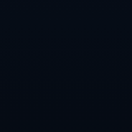
- 场均封盖：1.3
- 对位球员命中率降低：15%
这些数字无疑是建立信任的硬性依据，因为它们表明卡斯
尔并非仅靠口头或态度赢得队友情感，而是真正用行动提
升了球队的整体防守质量。
### **结语与价值思考**
卡斯尔句话中透露的信心，与实际上队友对他的支持遥相
呼应，形成了一个强有力的团队氛围。信任，并不只是说
出来，而是靠能力、表现、责任感堆积而成的。**他在防
守端的付出，也为我们诠释了：当一个团队成员把自身价
值落实在行动上时，整个小团队将能形成更强大的凝聚力
与战斗力。**