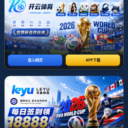
**滄州隊客場慘敗浙江隊！比分1比6！**
在球迷们的翘首期盼中，近期的一场中超比赛呈现出令人
意想不到的结果——**滄州隊**客场惨败给实力强劲的**
浙江隊**，比分竟然是1比6！这个结果不仅令滄州的支持
者愕然，也引起了广泛的热议。那么，是什么导致了这次
滄州队的惨败？又是何种原因让浙江队能够如此强势？
**浙江隊的战略优势**
首先，浙江隊对比赛的策略安排堪称精妙。对比赛的前期
准备非常充分，主教练精准分析对手滄州隊的弱点，并制
定了针对性的战术。这也帮助浙江隊迅速找到滄州防线中
的漏洞，在开场不久就取得了领先优势。
而滄州隊在面对浙江队**快速反击**时显得准备不足。比
赛的前20分钟，滄州队的球员似乎还在寻找状态，而浙江
隊已经借助主场气势多次施压。特别是浙江隊的前锋，在
比赛中如鱼得水，频频斩获进球。这种**进攻火力**，让
滄州隊措手不及。