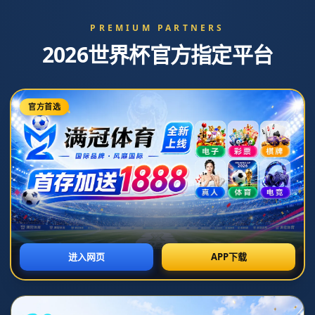
新闻中心
分类
滄州隊客場慘敗浙江隊！比分1比6！.