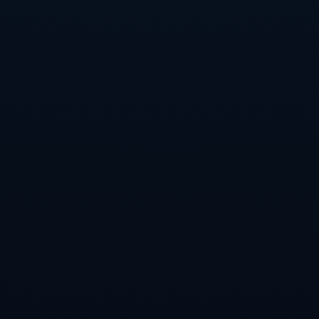
提供了重新审视自身构建策略的契机。
**重建的契机**
莱斯特城多年来以坚实的青训体系和战术素养闻名，尤其
是在2015-2016赛季的英超奇迹夺冠后，成了“黑马”的代