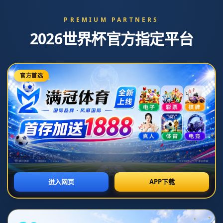
新闻中心
分类
開啟漫長重建之路 萊斯特城宣布7名一線隊球員離
隊！.