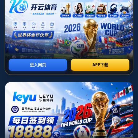
**前言**