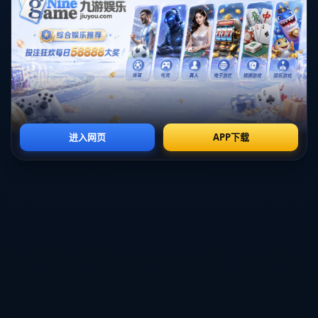
在英格兰足球超级联赛中，**莱斯特城队一直被视为坚韧
与奇迹的化身**。然而，随着日前俱乐部决定宣布7名一
线队球员离队，球队将不得不面对一段漫长的重建之路。
这次离队潮标志着莱斯特城的新起点，也为英超其他球队