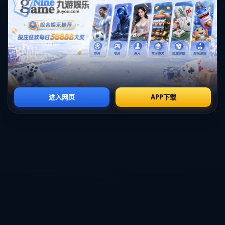
**小萨马兰奇**——国际奥委会和中国冰雪运动的紧密纽
带
小萨马兰奇，父亲是著名的国际奥委会主席胡安·安东尼
奥·萨马兰奇，他对于中国在冬季运动中的崛起持积极乐