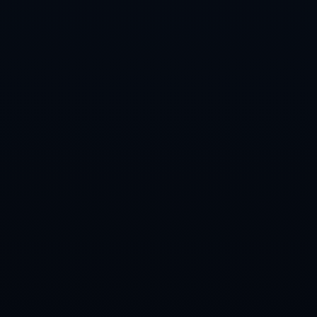
面对这样的变故，双方教练都迅速做出了调整。西班牙人
采取了更为保守的防守反击策略，希望通过坚固的后防线
守住剩余的比赛时间；而毕尔巴鄂则加大了进攻力度，充
分利用人数优势进行压迫，最终由他们的射手抓住了错位
防守中的机会，将比分扳平。
这场1-1平局不仅让比赛双方各得一分，也让人们看到了
比赛中不可预见的变化和个人的表现如何影响整个团队。
**德托马斯**的表现无疑是本场比赛的焦点，他的点球技
艺与随后红牌形成了鲜明对比，也使得他成为了媒体和球
迷讨论的中心。
总的来说，西甲第11轮这场西班牙人与毕尔巴鄂的比赛，
不仅是一场令人难忘的对决，更为我们提供了深入思考比