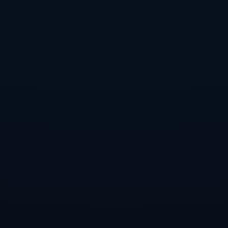
**意外风波：红牌惩罚**
然而，戏剧性的一幕在下半场发生了。比赛进行到第68分
钟，德托马斯因在追抢过程中有一个过于激进的动作，被
主裁判直接出示红牌罚出场外。这一判罚令西班牙人陷入
被动，而场上的形势也随之立即逆转。少一人的西班牙人
不得不全面收缩防线，然而在第80分钟，毕尔巴鄂抓住机
会，由队内先锋一记精彩进球扳平了比分。
这种戏剧化的逆转在足球场上并不罕见。*案例分析显
示，少一人的球队在赛场上往往需要改变战术策略，尤其
是在人数劣势明显的情况下。*而这一改变并非总能奏
效，对于西班牙人来说，这次代价是丢掉了即将到手的三
分。
**战术对比与策略分析**