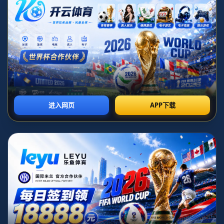
**愛德華茲：我們需要振作，會得到理想結果**
在任何團隊中，困難和挑戰都是無法避免的。然而，正是
在這樣的時刻，領袖的話語可以成為燈塔，為團隊帶來希
望與力量。愛德華茲（Edwards）在最近的一次采訪中堅
定地表示：「我們需要振作，會得到理想結果。」這句話
不僅是對現狀的真切描述，更是對未來的莊嚴承諾。那
麼，如何在逆境中保持「振作」，並真正實現理想結果？