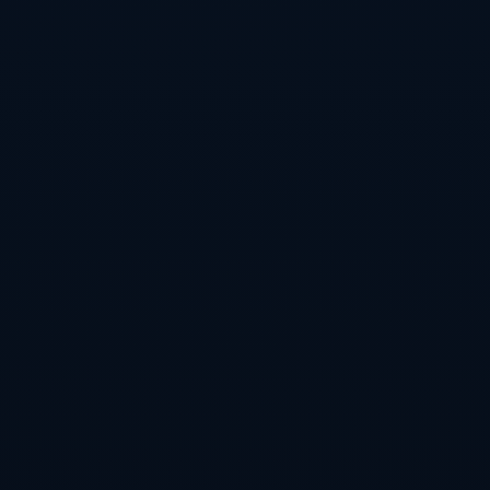
振作並不是盲目忽略現存的問題，而是**正視問題並採取
積極行動來解決**。例如，某知名科技公司曾因多個產品
接連失敗而面臨破產危機。然而，創始人重新審視團隊資
源和市場需求，果斷進行戰略調整，最終推出了一項革命
性的產品，扭轉了公司的命運。這正是振作的力量，它幫
助團隊以清晰的視角看待未來，而不是被眼前的困難拖
垮。
### **如何在逆境中保持團隊的信心與凝聚力**
正如愛德華茲所強調的，振作不僅僅是個人層面的堅定信
念，更需要所有成員一起參與。首先，**清晰的目標設置
是振作的基石**。人們需要一個明確的方向來努力，而不
是漫無目的地摸索。例如，一支運動隊伍在連敗之後，教
練可能會重新調整賽季的目標，將精力集中於某個可實現
的賽事，從而給球員們重新燃起希望。