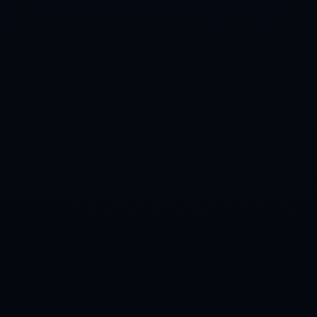
研究表明，經常激勵團隊成員進行心理建設、保持積極的
自我對話，將更有助於面對壓力。例如，運動心理學家曾
為連續失敗的球員設計了一套心理訓練計劃，包括每日的
積極暗示和冥想練習，這直接促使球員在後續比賽中表現
大幅提升，成為球隊的關鍵贏家。
### **結語：振作的真正價值**
愛德華茲所言的「振作」，絕不是一時的情緒波動，而是
一項需要堅持和行動的長期努力。只有通過精準目標、有
效溝通和心理韌性的培養，才能讓人們不僅走出低谷，還
能創造比以往更輝煌的成績。對於每一個正處於困難中的
團隊或個人來說，這是一個充滿啟示的信號燈，鼓勵我們
堅持信念並朝著理想結果邁進。
上一篇：亞冬運｜港隊派歷來最大代表團下月征
哈爾濱 首派代表戰冰壼.
下一篇： 倫敦城雌獅是英格蘭兩級聯賽中唯一
的獨立女子足球俱樂部.