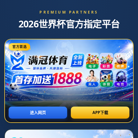
新闻中心
分类
愛德華茲：我們需要振作 會得到理想結果.