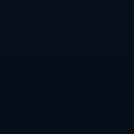
**近期表现**：墨尔本胜利在最近的五场比赛中表现稳
定，取得了3胜1平1负的战绩。尤其是在主场比赛中，球
队展现出了较强的战斗力；而西部联则在客场挑战中略显
疲软，近期进攻状态陷入低迷，仅有1胜2平2负的成绩。
**交锋记录**：历史上，墨尔本胜利与西部联的对决中，
墨尔本胜利略占上风。在过去五次交锋中，墨尔本胜利赢
下了三场。然而，值得注意的是，西部联近几次与墨尔本
胜利的交锋中也有不错的表现，并不甘示弱。