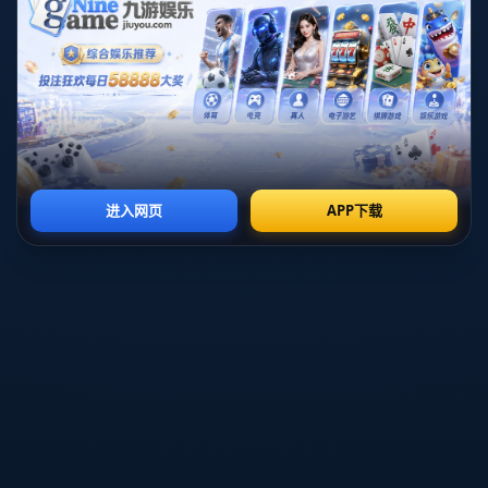
**二、近期表现与交锋记录**