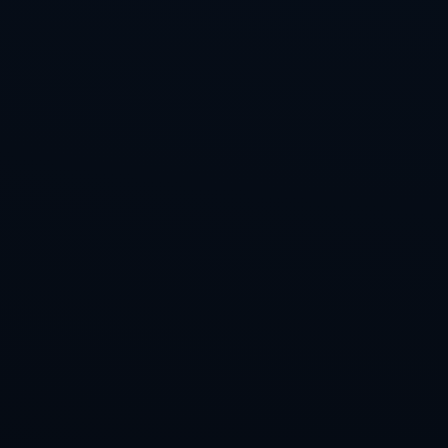
現了其射門冷靜與對比賽的絕佳嗅覺，堪稱全場亮
### **姚偉：中場調度的最佳演繹**
相比張琳艷的破門得分，姚偉的貢獻則更體現在她對
偉邊路傳中造成中國臺北球員解圍失誤，皮球在被
這個烏龍球雖然技術上記在對方名下，但姚偉的精準
一場比賽的總和，我只是做了該做的事情。”如此低