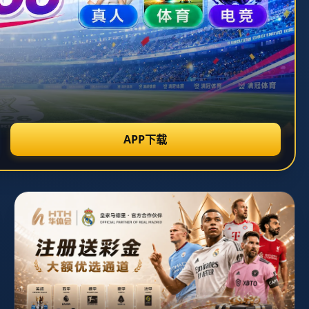
公司动态
行业新闻