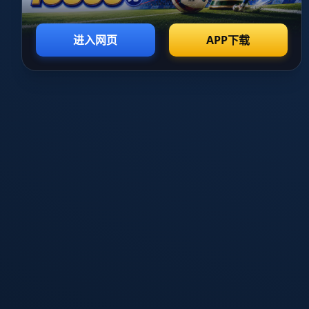
< 返回列表
東亞杯中
**精彩對決：中國女足2-0勝中國臺北女足，張琳艷