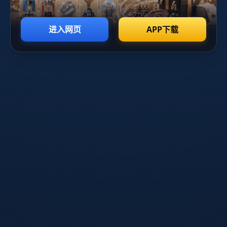
國女足2-0中國臺北女足 張琳艷首開紀錄姚
與姚偉成亮點**