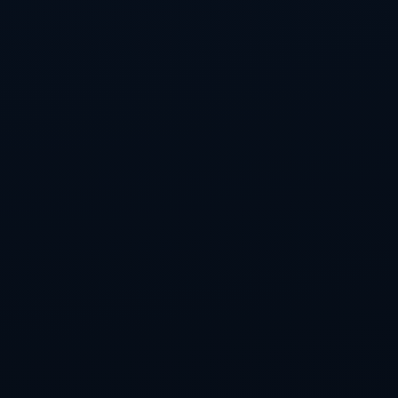
在這場焦點之戰中，張琳艷首開紀錄，而姚偉的一腳精準
神。
年來表現搶眼，被譽為“中國女足的未來之星”。她
杯決賽中她也曾助攻隊友破門。這場比賽，她的進球展