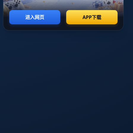
当前位置：
首页
>
新闻资讯
偉造烏龍.