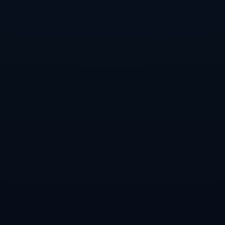
*2-0完勝中國臺北女足**，再次彰顯了“鋼鐵玫瑰”的實力。
國女足奠定了出線優勢，也讓球迷們看到了團隊的默契與拼搏精
，冷靜推射破門，幫助中國女足拔得頭籌。這位22歲的前場核心近
，這一進球也再次證明了她的價值。
*勤奮訓練和穩定發揮*逐步跻身國家隊主力，在2022年亞洲