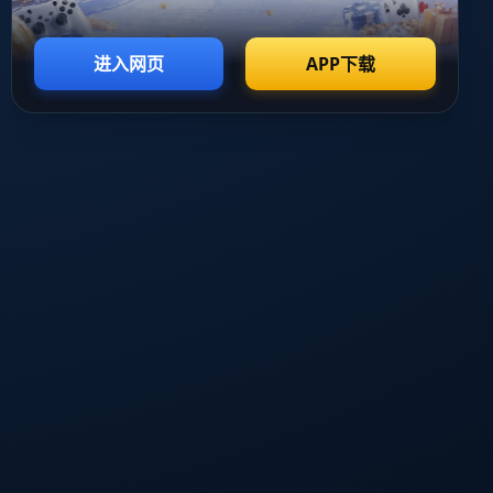
当前位置：
首页
>
新闻资讯
示了双方球队的实力和策略，更将战术执行力和韧性推
赛对CBA的格局是否有新的影响？让我们一起来解
量的代表，近年来上升势头迅猛。赛前，两支球队表现
则凭借其**多点开花的进攻策略**，频频击败强