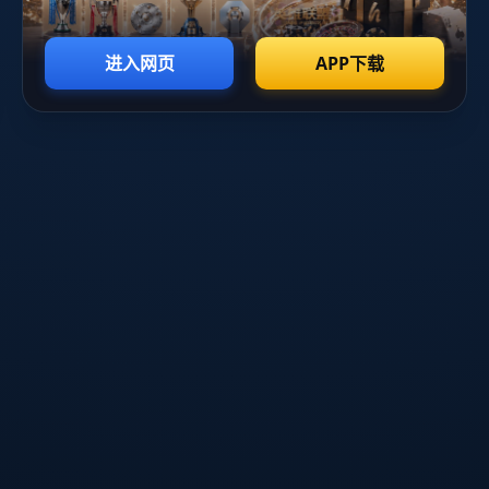
CBA常规赛：辽宁本钢不敌浙江方兴渡.
**
江方兴渡队的对决**无疑是球迷们瞩目的焦点。这场比赛不仅展
会，遗憾地以比分落后，输给了斗志昂扬的浙江方兴渡。这场比
*团队协作性强、防守稳固**闻名，而浙江方兴渡则是新生代力
配合和明星球员郭艾伦的组织能力赢下了关键胜利；而浙江方兴渡
的碰撞充满了看点。