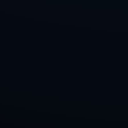
随着这场胜利的到来，浙江方兴渡本赛季的表现再次
为季后赛的重要变数。同时，这场失利也为辽宁本
组和球员需要深思的问题。
**关键词：辽宁本钢、浙江方兴渡、CBA常规赛、
上一篇：史洛：作客维拉是其中最难打.
下一篇： 21／22賽季歐冠小組賽第3輪澤尼特0-1尤文圖
友情链接
关于我们
联系方式
kaiyun