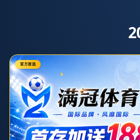
网站首页
公司简介