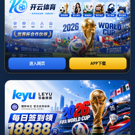
**小組出線機會渺茫！米蘭表現令人失望！**