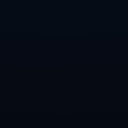
洲強隊相比，米蘭在年輕球員和經驗豐富的老將之間的平
衡感略顯不足。很多時候，年輕球員在大賽中的不穩定表
現，以及缺乏經驗的遺憾，成為了影響球隊整體表現的重
要因素。
不過，在漫長的賽季中，球隊偶有失誤實屬正常。但當這
些問題疊加在一起時，卻對**米蘭的小組出線**造成了嚴
重威脅。因此，球隊需要在未來的賽事中迅速調整狀態，
針對當前的問題進行改革。
以往，有些球隊通過不斷調整和更新在短時間內快速找回
狀態，這或許正是米蘭需要借鑒的經驗。在歷史上，像英
超的**利物浦**就曾用令人驚嘆的逆襲告訴世人，“未來
一切皆有可能”。隨著比賽的進行，米蘭需要奮起直追，
以捍衛自己的歐洲榮耀。
儘管面臨重重挑戰，但米蘭的故事還未結束。對於每個真
心熱愛這支球隊的人來說，看到米蘭走出低谷，重塑輝煌
仍然是一個值得期待的過程。球迷們希望，這支意大利*
豪門能夠在關鍵時刻爆發，為自己的小組出線機會奮力一
搏。