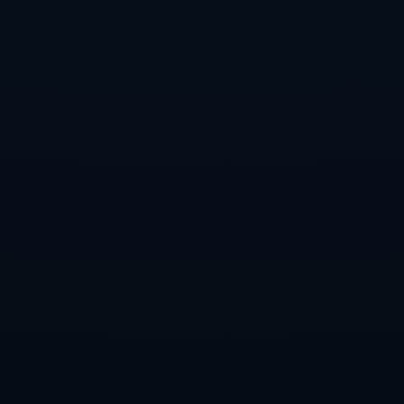
米蘭是意甲歷史上的佼佼者，曾多次斬獲**歐冠**獎盃。
然而，本賽季的表現卻讓人不禁懷疑這支豪門是否仍然具
備問鼎**歐洲賽場**的實力。在小組賽的幾場比賽中，米
蘭面對的不僅是來自各大聯賽的強敵，更是自己狀態上的
起伏不定。這使得他們的出線機會愈發渺茫。
首先，球員的傷病問題是米蘭本賽季面臨的一大挑戰。隊
中的多名主力在關鍵時刻因傷無法上場，這讓本就捉襟見
肘的陣容雪上加霜。比如，**伊布拉希莫維奇**的缺席讓
米蘭在鋒線戰力上大打折扣，而後防線的脆弱也在數場比
賽中暴露無遺。
其次，戰術選擇上的問題同樣值得關注。主教練在比賽中
採取的策略常常顯得過於保守，未能充分發揮球隊的進攻
潛力。這種保守的踢法不僅未能給對手造成壓力，甚至讓
米蘭在**重要比賽**中缺乏應對方式，無法及時逆轉局
面。
此外，米蘭目前的陣容組成也存在一定的問題。與其他歐