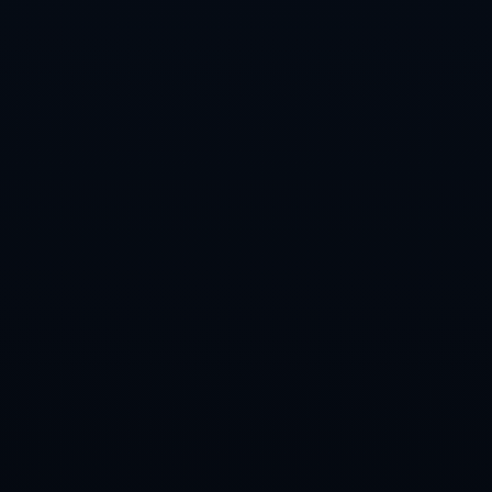
相比於男子隊，墨爾本勝利女子隊在**客場作戰的歷史表
現通常稍遜一籌**。這並非因實力不足，而是外界條件
（如客場奔波、球迷支持減少等）帶來更多挑戰。然而，
在過去的一場客場對陣布里斯本吼的比賽中，他們憑藉冷
靜且機智的表現成功以2-0取勝，徹底改變了球迷對她們
客場能力的固有印象。
比賽過程中，墨爾本勝利女子隊展現出了堅韌不拔的防守
韌性。守門員莎拉·纽顿（Sarah Newton）多次上演高難度
撲救，力保球門不失。此外，前鋒艾米·霍洛威（Amy
Holloway）在第65分鐘的快速反擊進球，直接改變了比賽
走向。**女子隊利用穩健的防守反擊戰術以柔克剛，成功
破解了客場劣勢**。這也足以說明，如何靈活地調整戰術
應對不同客場環境，是她們取得勝利的關鍵。
---
### **解析“主勝串客勝”背後的策略公式**