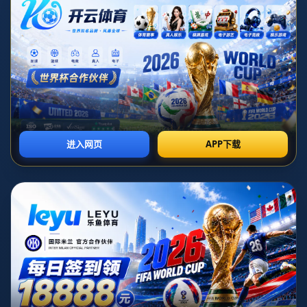
**澳職方程式｜墨爾本勝利男女足分途出擊 主勝串客勝
的奧秘揭示**
當我們談起澳職聯賽（A-League）時，墨爾本勝利
（Melbourne Victory）這支傳統豪門總會成為話題中心，
無論是男子隊還是女子隊，他們都代表了澳洲頂尖足球水
平的縮影。在最近的一場比賽週期中，墨爾本勝利的男女
足分別迎來挑戰，並以截然不同的身份亮相——**男子隊
主場作戰**、**女子隊客場出擊**。最終，他們雙雙告
捷，實現了“主勝串客勝”的方程式，值得球迷細細品味其
背後的成因與策略。