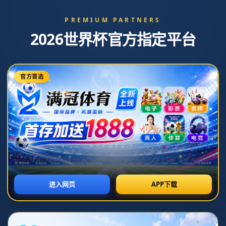
新闻中心
分类
澳職方程式｜墨爾本勝利男女足分途出擊 主勝串
客勝.