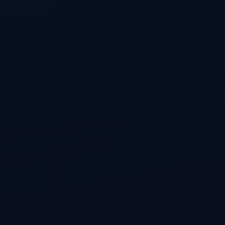
。这一场比赛中，广州队与对手针锋相对，比赛从开
能攻破对方球门，这让球队未能实现全取三分的目
凭借其灵活多变的战术体系和年轻球员的冲击力，他
显然做足了功课，通过高压逼抢和密集防守有效遏制
找到对方防线的突破口**。这一问题在以往的比赛
的攻击手段将是一个不错的选择。
德比的平局也暴露出了广州队在承受压力和关键时刻
不决**。