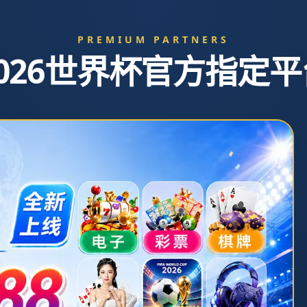
产品中心
新闻资讯