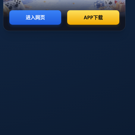
当前位置：
首页
>
新闻资讯
.
二级别联赛，一直吸引着众多球迷的目光。近日，备受
次比赛中的表现及其在升级道路上的前景。