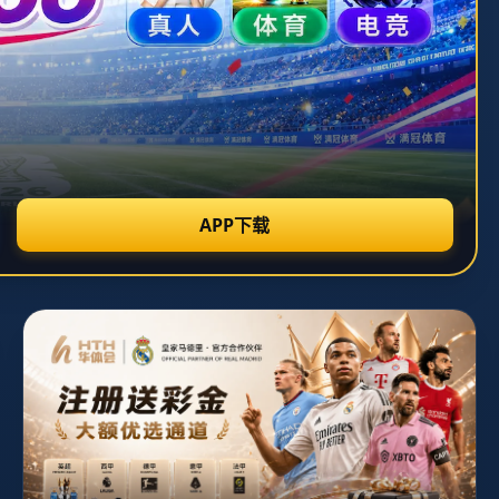
公司动态
行业新闻