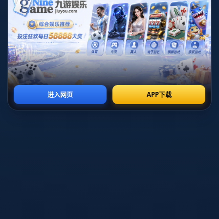
### **揭秘事件：史亮与杨德欣行为失当**