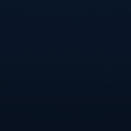
据悉，史亮在比赛中因**激烈犯规**招致对方球员倒地，
引发了场上的激烈冲突。尽管这一动作并未造成严重伤
害，但违反体育行为规范在所难免。而杨德欣的行为则更
为恶劣，他因情绪失控在比赛期间做出了**锁喉裁判**的
激进行为，这不仅挑战了裁判的权威，也严重违背了体育
精神。
足球场上，身体对抗不可避免，但球员需保持理智。特别
是杨德欣的动作被判定为*侮辱裁判行为*，足协决定将其
停赛半年，借此对所有球员提出警示。同时，史亮的禁赛
3场处罚则显示出足协对恶意犯规“零容忍”的态度。
### **为何足协严惩？增强联赛公信力势在必行**