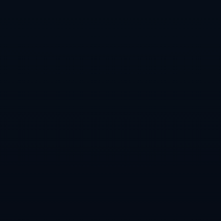
步危害比赛公平性。
### **事件启示：球员责任与个人行为的界限**
史亮和杨德欣的处罚，让人们再一次反思：球员在赛场内
外的行为究竟有多大的影响？作为职业球员，他们不仅是
比拼技术的运动员，更是为观众提供榜样的公众人物。一
旦过失行为发生，其对年轻球员乃至足球圈的负面影响不
可忽略。
以往类似案例不胜枚举。例如，法国前国脚齐达内在2006
年世界杯决赛中将意大利后卫马特拉齐头顶倒地，虽未涉
及裁判，但这一行为依然引发巨大争议。齐达内经验丰
富，但当时因冲动行为演变为失态，留下了争议性足球历
史的“黑点”。
反观本次杨德欣的事件更为恶劣，对裁判做出非理性动
作，触碰到了所有运动员“红线”。足球不仅是一项比赛，
更是个人品德的体现。在全球职业赛场，锁喉裁判的行为
极为罕见，这更显现出国内足协坚决杜绝不良行为的必要
性。