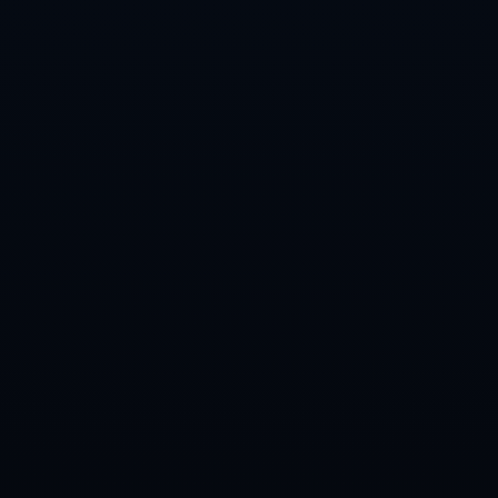
上一篇：戴情侣项链，陈梦王楚钦真恋情？品牌