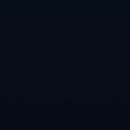
**動力**的團隊文化。這也意味著，無法同心協力、專注
團隊利益的球員，無法在他的麾下立足。因此，儘管一些
球員的技術能給球隊帶來短期的收益，長遠來看，他們不
符合阿爾特塔**打造和諧而高效團隊**的願景。
總結起來，阿爾特塔堅信**「努力才有未來」**的理念，
這使得一些短期內不符合球隊要求的球員被迫離別。然
而，這種管理方式也促使阿森納建立了一支更加團結和具
備競爭力的球隊。未來，他是否還會清除更多「不合作分
子」，將是我們持續關注的焦點。