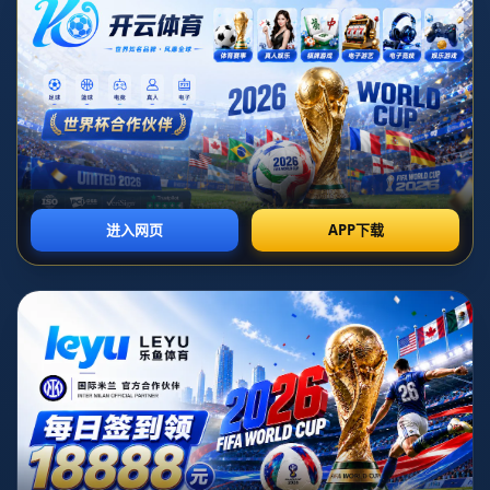
**若卡到來破解進攻難題，三鎮俱樂部考慮續約——打造
鋒線新篇章**
在當前足球競爭日趨激烈的環境下，如何突破進攻困境已
成為眾多俱樂部亟待解決的問題。而中超聯賽三鎮俱樂
部，在引入新援若卡後，正在經歷一次前所未有的改變。
若卡不僅在賽場上展現了其強大的得分能力，更成為團隊
進攻體系中的重要支柱。**隨著若卡的出色表現，俱樂部
已經開始積極考慮與其續約，試圖在未來夯實這一來之不
易的進攻優勢。**
### **高度契合的球員類型破解攻堅戰**
若卡的加盟，無疑為三鎮俱樂部注入了更新的動力。在三
鎮面臨進攻乏力的困境時，他的登場仿佛一針強心劑。年
輕的若卡速度快、技術細膩，且善於在狹小空間內創造機
會，這樣的能力使其在球場上擁有巨大的威脅。
***案例分析：*** 在最近的一場重要比賽中，若卡面對
對手層層緊逼的防守，他依然能抓住門前稍縱即逝的機
會，一腳倒地斬將比分鎖定勝局。這不僅展示了他的冷靜
與果敢，更體現了他對球場局勢的敏銳洞察力。
三鎮俱樂部此前飽受陣地進攻效率低下的困擾，在連續多