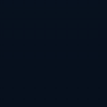
### **经典案例：特殊体育纪念品的天价拍卖**
其实，大谷翔平这次的拍卖价格虽然惊人，却并非体育史
上的唯一案例。此前，美国棒球巨星贝比·鲁斯的一支木
棒曾拍卖出约180万美元；又比如迈克尔·乔丹一件总决赛
穿过的球衣，最终以1010万美元的价格成交。这样的高价
现象共同反映了一个趋势：顶级运动员与历史时刻相结合