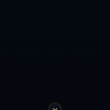
### **结语**
随着大谷翔平继续在MLB赛场上书写新的历史，可以预
见，类似的体育纪念品拍卖还将层出不穷。这不仅是个人
成就的又一次彰显，也从侧面印证了体育产业的不断膨胀
与球迷经济的旺盛活力。对于大谷翔平的粉丝和全球体育
收藏家来说，或许这只是一个开始，而不是巅峰的终点。
上一篇：中国队获得亚冬会女子冰壶银牌.
下一篇： 縱觀男籃21次失誤，原因之一或歸咎
於一大四小陣容的安排.
Copyright 2024
开云（全站）官方网站_开云app下载
All Rights by
kaiyun