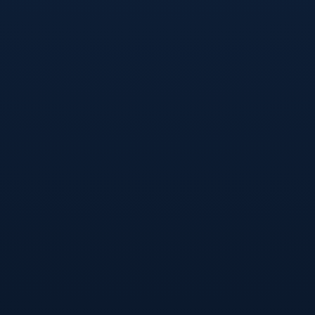
2. **跨文化影响力**
**大谷翔平不仅是日本的体育英雄，还是全球棒球迷心目
中的偶像**。他的成功标志着日本运动员在国际舞台上的
崛起，同时也吸引了大量来自全球的收藏家、投资者和球
迷。对于他们而言，这不仅仅是一枚棒球，更是大谷翔平
崇高地位的象征，而这种象征意义无形中进一步推高了拍
卖价格。
3. **市场趋势与球员个人品牌**
大谷翔平在美国职棒大联盟（MLB）的表现，一次次刷
新外界对这项运动的认知。从投打双修的神话，到多次超